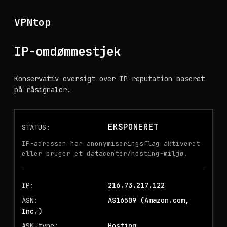
VPNtop
IP-omdømmestjek
Konservativ oversigt over IP-reputation baseret
på råsignaler.
EKSPONERET
STATUS:
IP-adressen har anonymiseringsflag aktiveret
eller bruger et datacenter/hosting-miljø.
IP:
216.73.217.122
ASN:
AS16509
(Amazon.com,
Inc.)
ASN-type:
Hosting